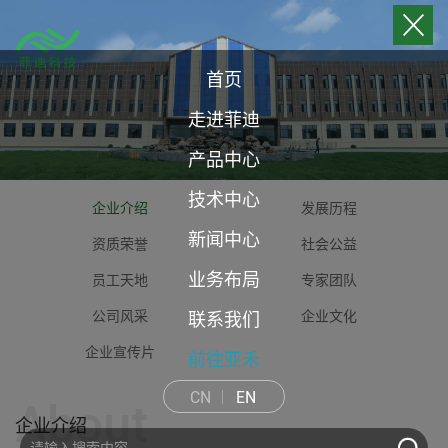
首页
走进菲迪
产品中心
技术中心
企业介绍
发展历程
新闻中心
资质荣誉
社会公益
业务布局
员工天地
专家团队
公司风采
企业文化
联系我们
企业宣传片
前往亚禾
CN
EN
About
企业介绍