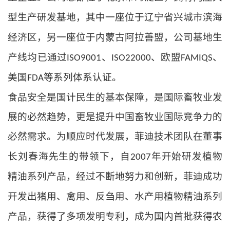
型生产研发基地，其中一座
位于辽宁省兴城市滨海
经济区
，
另一座位于内蒙古阿拉善盟，公司基地生
产线均已通过
、
、欧盟
、
ISO9001
ISO22000
FAMIQS
美国
等系列体系认证。
FDA
食品安全是国计民生的基本保障，是国际畜牧业发
展的必然趋势，更是提升中国畜牧业国际竞争力的
必然需求。
为顺应时代发展，菲迪技术团队在董事
长刘春海先生的带领下，自
年开始研发植物
2007
精油系列产品，经过不断地努力和创新，
菲迪成功
开发出猪用、禽用、反刍用、水产用植物精油系列
产品，获得了多项发明专利，成为国内
首批
获得农