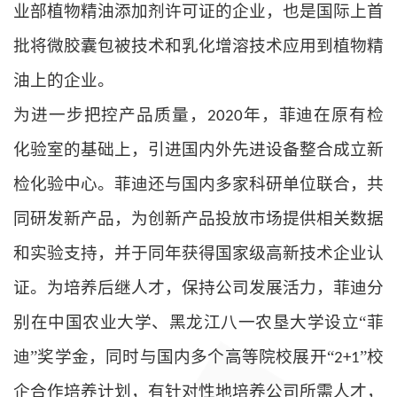
业部植物精油添加剂许可证的企业，也是国际上
首
批
将微胶囊包被技术和乳化增溶技术应用到植物精
油上的企业。
为进一步把控产品质量，
年，
菲迪
在原有检
2020
化验室的基础上
，引进国内外先进设备整合成立新
检
化
验中心。菲迪还与国内多家科研单位联合，共
同研发新产品，为
创新产品投放市场提供相关数据
和实验支持，并于同年获得国家级高新技术企业认
证。
为培养后继人才，保持公司发展活力，菲迪分
别在中国农业大学、黑龙江八一农垦大学设立
“菲
迪”奖学金，
同时与国内多个高等院校展开
“
”校
2+1
企合作培养计划，有针对性地培养公司所需人才，