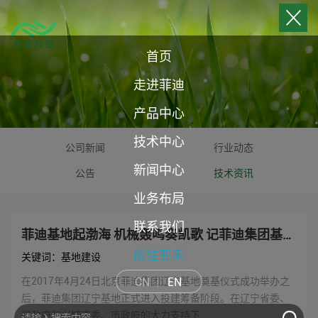
首页
走进菲迪
产品中心
技术中心
公司新闻
行业动态
新闻中心
公告
技术资讯
业务布局
联系我们
菲迪基地起渤海 机械轰鸣奏凯歌 记菲迪集团基地建设系列报道之一
前往亚禾
关键词：基地建设
CN
EN
在2017年4月24日北京菲迪集团辽宁基地奠基仪式成功举办之
后，菲迪集团辽宁基地正式进入投建筹备阶段。在辽宁省委、
省政府和兴城市委、市政府的大力支持下