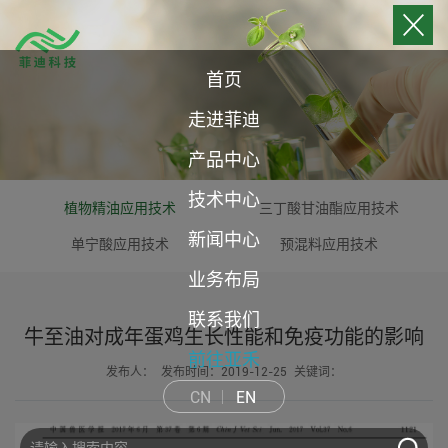
首页
走进菲迪
产品中心
技术中心
植物精油应用技术
三丁酸甘油酯应用技术
新闻中心
单宁酸应用技术
预混料应用技术
业务布局
联系我们
牛至油对成年蛋鸡生长性能和免疫功能的影响
前往亚禾
发布人：
发布时间：2019-12-25
关键词：
CN
EN